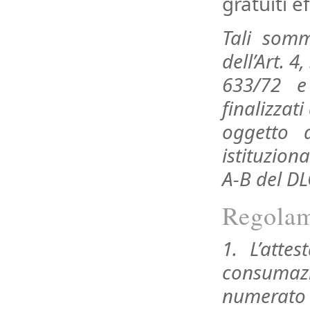
gratuiti e
Tali somm
dell’Art. 
633/72 e 
finalizzat
oggetto d
istituziona
A-B del DL
Regola
1. L’attes
consumazi
numerato 