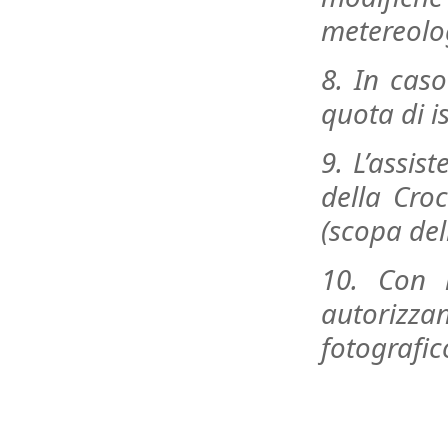
metereolog
8. In cas
quota di i
9. L’assis
della Croc
(scopa del
10. Con l
autorizz
fotografic