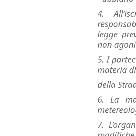
4. All’i
responsabi
legge prev
non agonis
5. I parte
materia di
della Strad
6. La ma
metereolo
7. L’organ
modifich