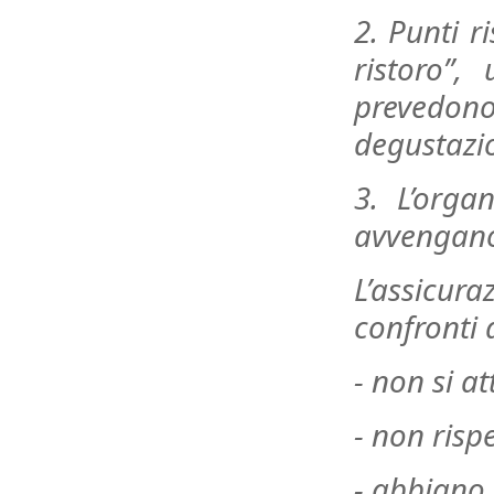
2. Punti r
ristoro”,
prevedono
degustazion
3. L’orga
avvengano
L’assicur
confronti 
- non si at
- non risp
- abbiano 