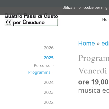
Utilizziamo i cookie per migl
Ho
»
Home
ed
2026
Progra
2025
Percorso
Venerdì
Programma
ore 19,00
2024
musica ed
2023
2022